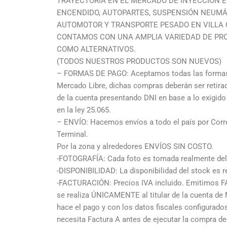
TRAYECTORIA EN EL MERCADO DE INYECCIÓN E
ENCENDIDO, AUTOPARTES, SUSPENSIÓN NEUMÁ
AUTOMOTOR Y TRANSPORTE PESADO EN VILLA C
CONTAMOS CON UNA AMPLIA VARIEDAD DE PR
COMO ALTERNATIVOS.
(TODOS NUESTROS PRODUCTOS SON NUEVOS)
– FORMAS DE PAGO: Aceptamos todas las formas 
Mercado Libre, dichas compras deberán ser retir
de la cuenta presentando DNI en base a lo exigid
en la ley 25.065.
– ENVÍO: Hacemos envíos a todo el país por Corre
Terminal.
Por la zona y alrededores ENVÍOS SIN COSTO.
-FOTOGRAFÍA: Cada foto es tomada realmente del 
-DISPONIBILIDAD: La disponibilidad del stock es re
-FACTURACIÓN: Precios IVA incluido. Emitimos F
se realiza ÚNICAMENTE al titular de la cuenta de
hace el pago y con los datos fiscales configurad
necesita Factura A antes de ejecutar la compra deb