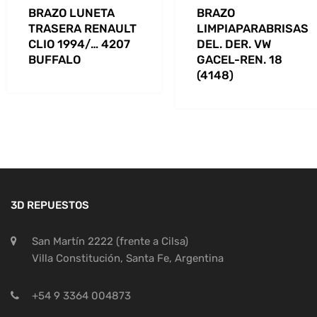
BRAZO LUNETA
BRAZO
TRASERA RENAULT
LIMPIAPARABRISAS
CLIO 1994/… 4207
DEL. DER. VW
BUFFALO
GACEL-REN. 18
(4148)
3D REPUESTOS
San Martín 2222 (frente a Cilsa)
Villa Constitución, Santa Fe, Argentina
+54 9 3364 004873