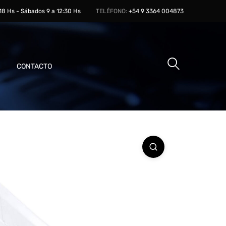
 18 Hs - Sábados 9 a 12:30 Hs
TELÉFONO:
+54 9 3364 004873
CONTACTO