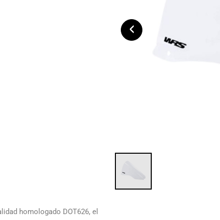
‹
calidad homologado DOT626, el