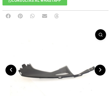
CONSULTAS AL WHASTAPP
‹
›