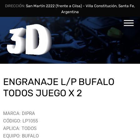
DIRECCIÓN:
San Martín 2222 (frente a Cilsa) - Villa Constitución, Santa Fe,
Argentina
ENGRANAJE L/P BUFALO
TODOS JUEGO X 2
MARCA: DIPRA
CÓDIGO: LP1055
APLICA: TODOS
EQUIPO: BUFALO