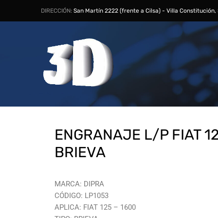
DIRECCIÓN:
San Martín 2222 (frente a Cilsa) - Villa Constitución
ENGRANAJE L/P FIAT 12
BRIEVA
MARCA: DIPRA
CÓDIGO: LP1053
APLICA: FIAT 125 – 1600