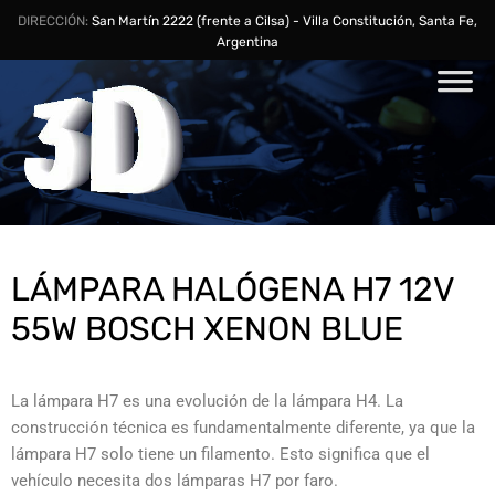
DIRECCIÓN:
San Martín 2222 (frente a Cilsa) - Villa Constitución, Santa Fe,
Argentina
LÁMPARA HALÓGENA H7 12V
55W BOSCH XENON BLUE
La lámpara H7 es una evolución de la lámpara H4. La
construcción técnica es fundamentalmente diferente, ya que la
lámpara H7 solo tiene un filamento. Esto significa que el
vehículo necesita dos lámparas H7 por faro.