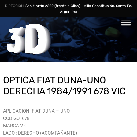
DIRECCIÓN:
San Martín 2222 (frente a Cilsa) - Villa Constitución, Santa Fe,
Argentina
OPTICA FIAT DUNA-UNO
DERECHA 1984/1991 678 VIC
APLICACION: FIAT DUNA – UNO
CÒDIGO: 678
MARCA VIC
LADO.: DERECHO (ACOMPAÑANTE)