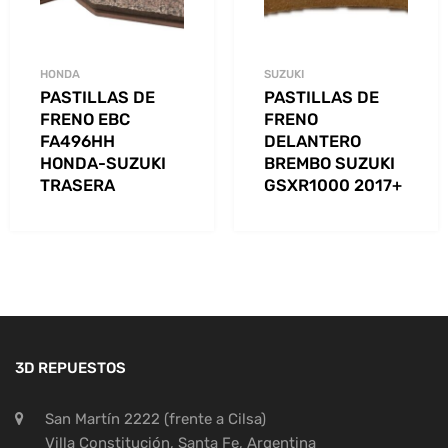
HONDA
SUZUKI
PASTILLAS DE
PASTILLAS DE
FRENO EBC
FRENO
FA496HH
DELANTERO
HONDA-SUZUKI
BREMBO SUZUKI
TRASERA
GSXR1000 2017+
3D REPUESTOS
San Martín 2222 (frente a Cilsa)
Villa Constitución, Santa Fe, Argentina