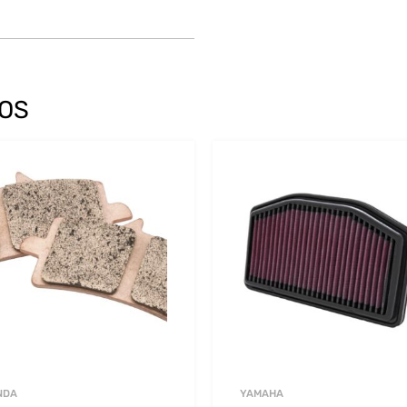
OS
NDA
YAMAHA