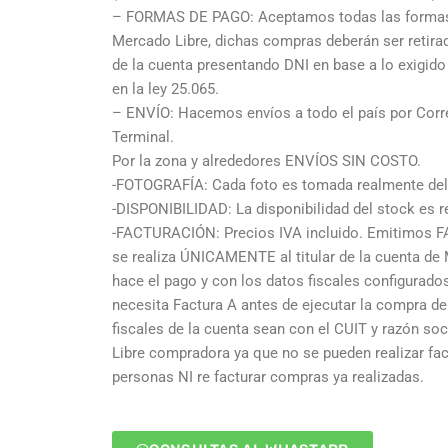
– FORMAS DE PAGO: Aceptamos todas las formas 
Mercado Libre, dichas compras deberán ser retir
de la cuenta presentando DNI en base a lo exigid
en la ley 25.065.
– ENVÍO: Hacemos envíos a todo el país por Corre
Terminal.
Por la zona y alrededores ENVÍOS SIN COSTO.
-FOTOGRAFÍA: Cada foto es tomada realmente del 
-DISPONIBILIDAD: La disponibilidad del stock es re
-FACTURACIÓN: Precios IVA incluido. Emitimos F
se realiza ÚNICAMENTE al titular de la cuenta de
hace el pago y con los datos fiscales configurad
necesita Factura A antes de ejecutar la compra deb
fiscales de la cuenta sean con el CUIT y razón so
Libre compradora ya que no se pueden realizar fa
personas NI re facturar compras ya realizadas.