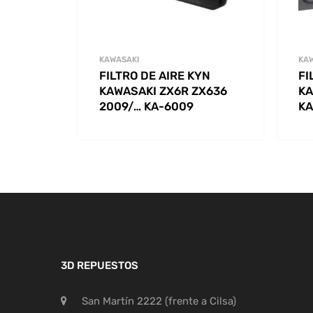
KAWASAKI
KA
FILTRO DE AIRE KYN
FI
KAWASAKI ZX6R ZX636
KA
2009/… KA-6009
KA
3D REPUESTOS
San Martín 2222 (frente a Cilsa)