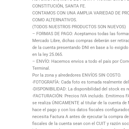
CONSTITUCIÓN, SANTA FE.
CONTAMOS CON UNA AMPLIA VARIEDAD DE PR
COMO ALTERNATIVOS.
(TODOS NUESTROS PRODUCTOS SON NUEVOS)
– FORMAS DE PAGO: Aceptamos todas las formas 
Mercado Libre, dichas compras deberán ser retir
de la cuenta presentando DNI en base a lo exigid
en la ley 25.065.
– ENVÍO: Hacemos envíos a todo el país por Corre
Terminal.
Por la zona y alrededores ENVÍOS SIN COSTO.
-FOTOGRAFÍA: Cada foto es tomada realmente del 
-DISPONIBILIDAD: La disponibilidad del stock es re
-FACTURACIÓN: Precios IVA incluido. Emitimos F
se realiza ÚNICAMENTE al titular de la cuenta de
hace el pago y con los datos fiscales configurad
necesita Factura A antes de ejecutar la compra deb
fiscales de la cuenta sean con el CUIT y razón so